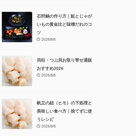
石狩鍋の作り方｜鮭とじゃが
いもの黄金比と味噌だれのコ
ツ
2026/8/6
貝柱・つぶ貝お取り寄せ通販
おすすめ2026
2026/8/6
帆立の紐（ヒモ）の下処理と
美味しい食べ方｜捨てずに使
うレシピ
2026/8/6