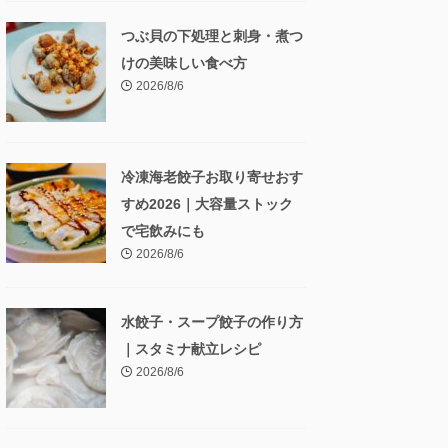
つぶ貝の下処理と刺身・煮つ
けの美味しい食べ方
2026/8/6
冷凍海老餃子お取り寄せおす
すめ2026｜大容量ストック
で宅飲みにも
2026/8/6
水餃子・スープ餃子の作り方
｜スタミナ献立レシピ
2026/8/6