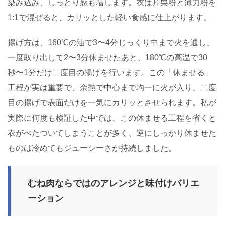
染み込み、しっとり感も増します。衣は片栗粉と薄力粉を
1:1で混ぜると、カリッとした軽い食感に仕上がります。
揚げ方は、160℃の油で3〜4分じっくり中まで火を通し、
一度取り出して2〜3分休ませたあと、180℃の高温で30
秒〜1分だけ二度目の揚げを行います。この「休ませる」
工程が実は重要で、余熱で中心まで均一に火が入り、二度
目の揚げで表面だけを一気にカリッとさせられます。私が
実際に何度も検証した中では、この休ませる工程を省くと
衣がべたついてしまうことが多く、逆にしっかり休ませた
ものは冷めてもジューシーさが持続しました。
むね肉ならではのアレンジと味付けバリエ
ーション