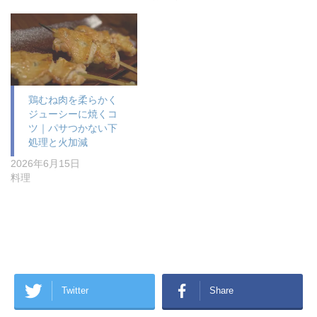
鶏むね肉を柔らかく
ジューシーに焼くコ
ツ｜パサつかない下
処理と火加減
2026年6月15日
料理
Twitter
Share