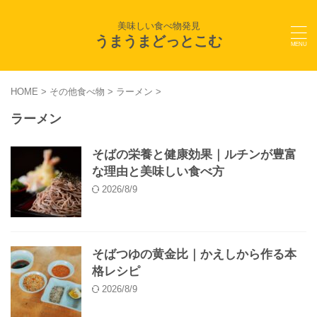
美味しい食べ物発見
うまうまどっとこむ
HOME
>
その他食べ物
>
ラーメン
>
ラーメン
そばの栄養と健康効果｜ルチンが豊富
な理由と美味しい食べ方
2026/8/9
そばつゆの黄金比｜かえしから作る本
格レシピ
2026/8/9