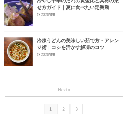
冷やし中華のたれの黄金比と具材の乗
せ方ガイド｜夏に食べたい定番麺
2026/8/9
冷凍うどんの美味しい茹で方・アレン
ジ術｜コシを活かす解凍のコツ
2026/8/9
Next »
1
2
3