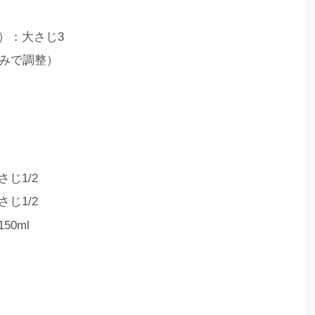
）：大さじ3
好みで調整）
じ1/2
じ1/2
0ml