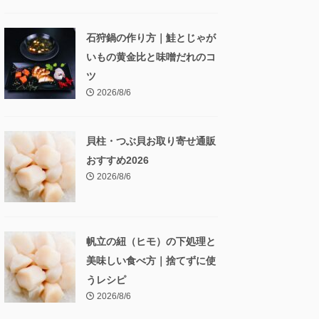
石狩鍋の作り方｜鮭とじゃが
いもの黄金比と味噌だれのコ
ツ
2026/8/6
貝柱・つぶ貝お取り寄せ通販
おすすめ2026
2026/8/6
帆立の紐（ヒモ）の下処理と
美味しい食べ方｜捨てずに使
うレシピ
2026/8/6