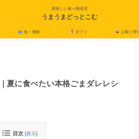
美味しい食べ物発見
うまうまどっとこむ
魚・海鮮
ギフト
お取り寄
｜夏に食べたい本格ごまダレレシ
目次
[
表示
]