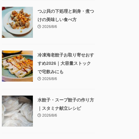
つぶ貝の下処理と刺身・煮つ
けの美味しい食べ方
2026/8/6
冷凍海老餃子お取り寄せおす
すめ2026｜大容量ストック
で宅飲みにも
2026/8/6
水餃子・スープ餃子の作り方
｜スタミナ献立レシピ
2026/8/6