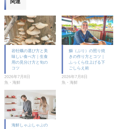
関連
岩牡蠣の選び方と美
鰤（ぶり）の照り焼
味しい食べ方｜生食
きの作り方とコツ｜
用の見分け方と旬の
ふっくら仕上げる下
コツ
ごしらえ術
2026年7月8日
2026年7月8日
魚・海鮮
魚・海鮮
海鮮しゃぶしゃぶの