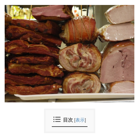
目次
[
表示
]