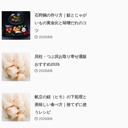
石狩鍋の作り方｜鮭とじゃが
いもの黄金比と味噌だれのコ
ツ
2026/8/6
貝柱・つぶ貝お取り寄せ通販
おすすめ2026
2026/8/6
帆立の紐（ヒモ）の下処理と
美味しい食べ方｜捨てずに使
うレシピ
2026/8/6