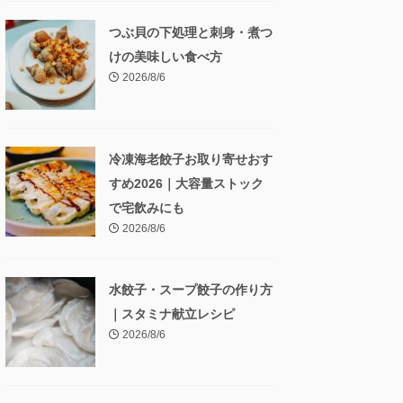
つぶ貝の下処理と刺身・煮つ
けの美味しい食べ方
2026/8/6
冷凍海老餃子お取り寄せおす
すめ2026｜大容量ストック
で宅飲みにも
2026/8/6
水餃子・スープ餃子の作り方
｜スタミナ献立レシピ
2026/8/6