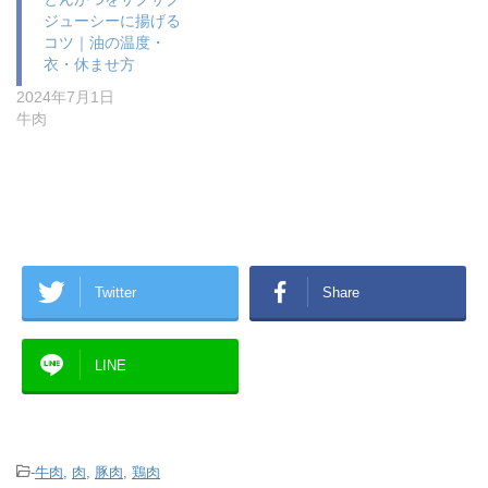
ジューシーに揚げる
コツ｜油の温度・
衣・休ませ方
2024年7月1日
牛肉
Twitter
Share
LINE
-
牛肉
,
肉
,
豚肉
,
鶏肉