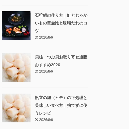
石狩鍋の作り方｜鮭とじゃが
いもの黄金比と味噌だれのコ
ツ
2026/8/6
貝柱・つぶ貝お取り寄せ通販
おすすめ2026
2026/8/6
帆立の紐（ヒモ）の下処理と
美味しい食べ方｜捨てずに使
うレシピ
2026/8/6