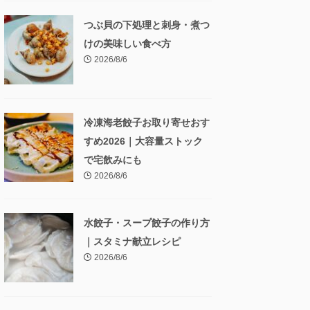
つぶ貝の下処理と刺身・煮つ
けの美味しい食べ方
2026/8/6
冷凍海老餃子お取り寄せおす
すめ2026｜大容量ストック
で宅飲みにも
2026/8/6
水餃子・スープ餃子の作り方
｜スタミナ献立レシピ
2026/8/6