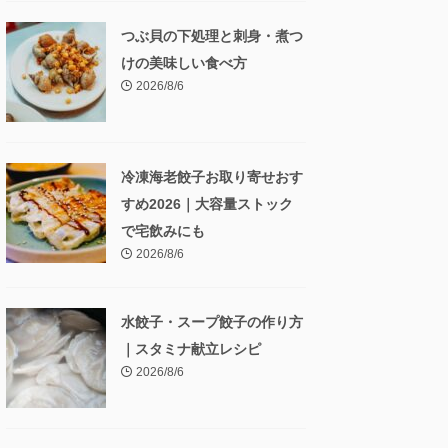
つぶ貝の下処理と刺身・煮つ
けの美味しい食べ方
2026/8/6
冷凍海老餃子お取り寄せおす
すめ2026｜大容量ストック
で宅飲みにも
2026/8/6
水餃子・スープ餃子の作り方
｜スタミナ献立レシピ
2026/8/6