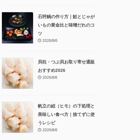
石狩鍋の作り方｜鮭とじゃが
いもの黄金比と味噌だれのコ
ツ
2026/8/6
貝柱・つぶ貝お取り寄せ通販
おすすめ2026
2026/8/6
帆立の紐（ヒモ）の下処理と
美味しい食べ方｜捨てずに使
うレシピ
2026/8/6