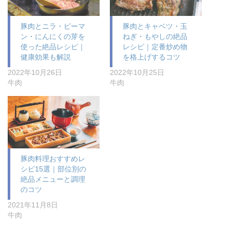
豚肉とニラ・ピーマ
豚肉とキャベツ・玉
ン・にんにくの芽を
ねぎ・もやしの絶品
使った絶品レシピ｜
レシピ｜定番炒め物
健康効果も解説
を格上げするコツ
2022年10月26日
2022年10月25日
牛肉
牛肉
豚肉料理おすすめレ
シピ15選｜部位別の
絶品メニューと調理
のコツ
2021年11月8日
牛肉