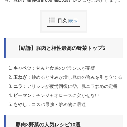
ら、
豚肉と相性抜群の野菜15選とレシピ
をご紹介します。
目次
[
表示
]
【結論】豚肉と相性最高の野菜トップ5
キャベツ
：甘みと食感のバランスが完璧
玉ねぎ
：炒めると甘みが増し豚肉の旨みを引き立てる
ニラ
：アリシンが疲労回復に◎。豚ニラ炒めの定番
ピーマン
：チンジャオロースに欠かせない
もやし
：コスパ最強・炒め物に最適
豚肉×野菜の人気レシピ10選