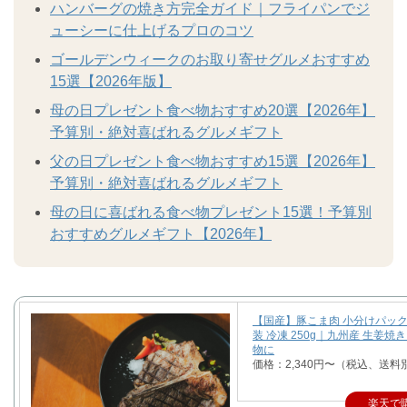
ハンバーグの焼き方完全ガイド｜フライパンでジ
ューシーに仕上げるプロのコツ
ゴールデンウィークのお取り寄せグルメおすすめ
15選【2026年版】
母の日プレゼント食べ物おすすめ20選【2026年】
予算別・絶対喜ばれるグルメギフト
父の日プレゼント食べ物おすすめ15選【2026年】
予算別・絶対喜ばれるグルメギフト
母の日に喜ばれる食べ物プレゼント15選！予算別
おすすめグルメギフト【2026年】
【国産】豚こま肉 小分けパック
装 冷凍 250g｜九州産 生姜焼
物に
価格：2,340円〜（税込、送料
楽天で