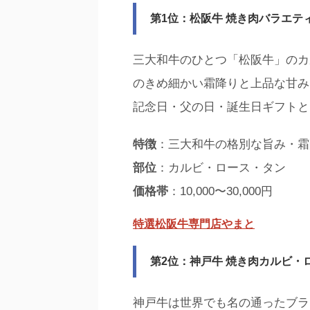
第1位：松阪牛 焼き肉バラエテ
三大和牛のひとつ「松阪牛」のカ
のきめ細かい霜降りと上品な甘み
記念日・父の日・誕生日ギフトと
特徴
：三大和牛の格別な旨み・霜
部位
：カルビ・ロース・タン
価格帯
：10,000〜30,000円
特選松阪牛専門店やまと
第2位：神戸牛 焼き肉カルビ・
神戸牛は世界でも名の通ったブラ