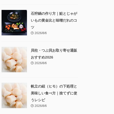
石狩鍋の作り方｜鮭とじゃが
いもの黄金比と味噌だれのコ
ツ
2026/8/6
貝柱・つぶ貝お取り寄せ通販
おすすめ2026
2026/8/6
帆立の紐（ヒモ）の下処理と
美味しい食べ方｜捨てずに使
うレシピ
2026/8/6