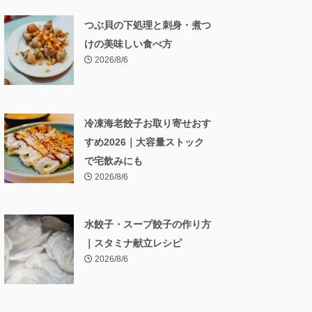
つぶ貝の下処理と刺身・煮つ
けの美味しい食べ方
2026/8/6
冷凍海老餃子お取り寄せおす
すめ2026｜大容量ストック
で宅飲みにも
2026/8/6
水餃子・スープ餃子の作り方
｜スタミナ献立レシピ
2026/8/6