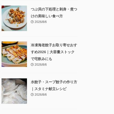
つぶ貝の下処理と刺身・煮つ
けの美味しい食べ方
2026/8/6
冷凍海老餃子お取り寄せおす
すめ2026｜大容量ストック
で宅飲みにも
2026/8/6
水餃子・スープ餃子の作り方
｜スタミナ献立レシピ
2026/8/6