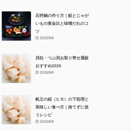
石狩鍋の作り方｜鮭とじゃが
いもの黄金比と味噌だれのコ
ツ
2026/8/6
貝柱・つぶ貝お取り寄せ通販
おすすめ2026
2026/8/6
帆立の紐（ヒモ）の下処理と
美味しい食べ方｜捨てずに使
うレシピ
2026/8/6