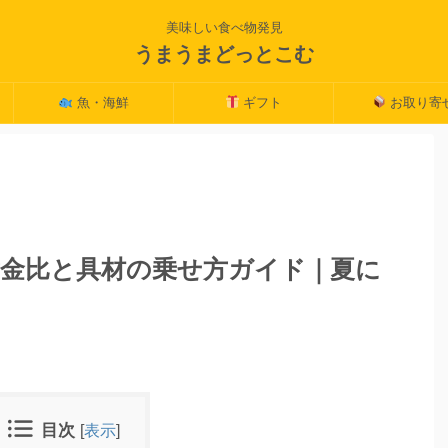
美味しい食べ物発見
うまうまどっとこむ
魚・海鮮
ギフト
お取り寄
金比と具材の乗せ方ガイド｜夏に
目次
[
表示
]