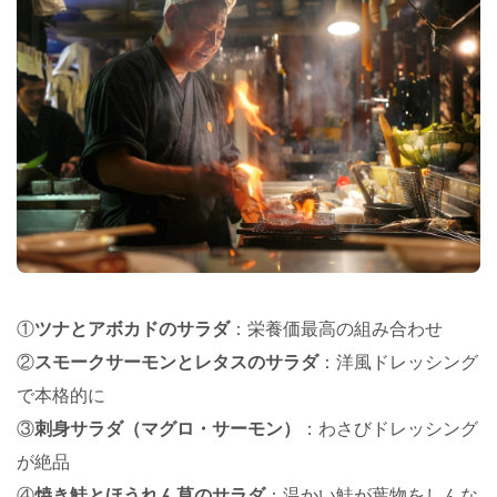
①
ツナとアボカドのサラダ
：栄養価最高の組み合わせ
②
スモークサーモンとレタスのサラダ
：洋風ドレッシング
で本格的に
③
刺身サラダ（マグロ・サーモン）
：わさびドレッシング
が絶品
④
焼き鮭とほうれん草のサラダ
：温かい鮭が葉物をしんな