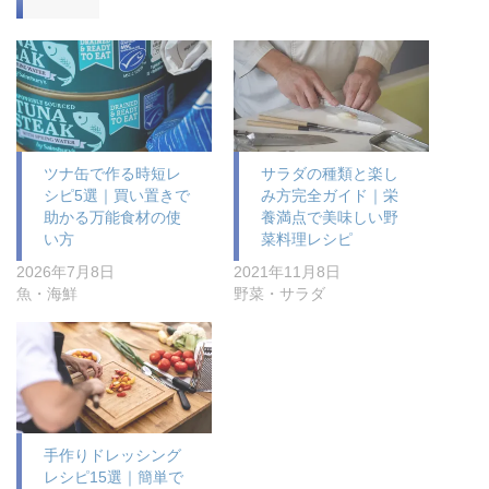
ツナ缶で作る時短レ
サラダの種類と楽し
シピ5選｜買い置きで
み方完全ガイド｜栄
助かる万能食材の使
養満点で美味しい野
い方
菜料理レシピ
2026年7月8日
2021年11月8日
魚・海鮮
野菜・サラダ
手作りドレッシング
レシピ15選｜簡単で