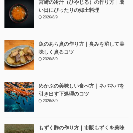
宮崎の冷汁（ひやじる）の作り方｜暑
い日にぴったりの郷土料理
2026/8/9
魚のあら煮の作り方｜臭みを消して美
味しく煮るコツ
2026/8/9
めかぶの美味しい食べ方｜ネバネバを
引き出す下処理のコツ
2026/8/9
もずく酢の作り方｜市販もずくを美味