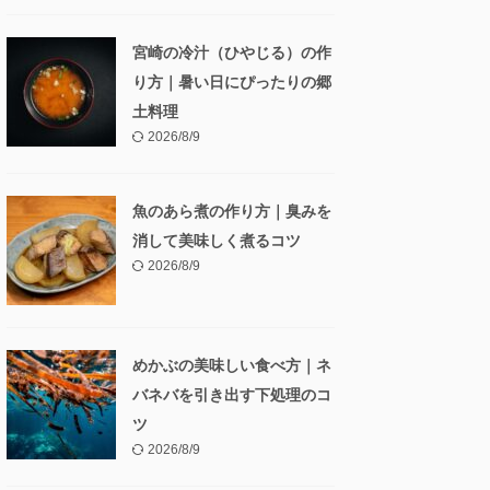
宮崎の冷汁（ひやじる）の作
り方｜暑い日にぴったりの郷
土料理
2026/8/9
魚のあら煮の作り方｜臭みを
消して美味しく煮るコツ
2026/8/9
めかぶの美味しい食べ方｜ネ
バネバを引き出す下処理のコ
ツ
2026/8/9