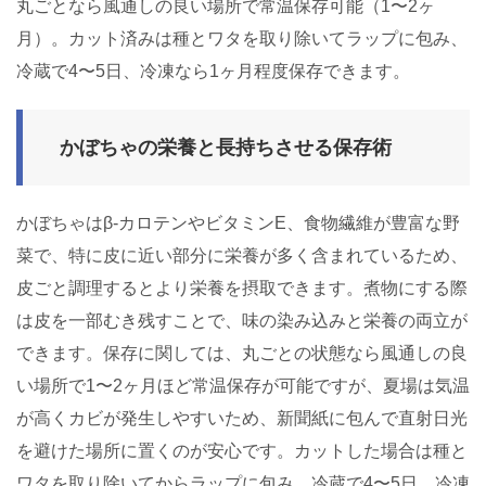
丸ごとなら風通しの良い場所で常温保存可能（1〜2ヶ
月）。カット済みは種とワタを取り除いてラップに包み、
冷蔵で4〜5日、冷凍なら1ヶ月程度保存できます。
かぼちゃの栄養と長持ちさせる保存術
かぼちゃはβ-カロテンやビタミンE、食物繊維が豊富な野
菜で、特に皮に近い部分に栄養が多く含まれているため、
皮ごと調理するとより栄養を摂取できます。煮物にする際
は皮を一部むき残すことで、味の染み込みと栄養の両立が
できます。保存に関しては、丸ごとの状態なら風通しの良
い場所で1〜2ヶ月ほど常温保存が可能ですが、夏場は気温
が高くカビが発生しやすいため、新聞紙に包んで直射日光
を避けた場所に置くのが安心です。カットした場合は種と
ワタを取り除いてからラップに包み、冷蔵で4〜5日、冷凍