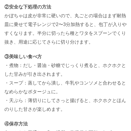
②安全な下処理の方法
かぼちゃは皮が非常に硬いので、丸ごとの場合はまず耐熱
皿に乗せて電子レンジで2〜3分加熱すると、包丁が入りや
すくなります。半分に切ったら種とワタをスプーンでくり
抜き、用途に応じてさらに切り分けます。
③美味しい食べ方
・煮物：だし・醤油・砂糖でじっくり煮ると、ホクホクと
した甘みが引き出されます。
・スープ：蒸してから潰し、牛乳やコンソメと合わせると
なめらかなポタージュに。
・天ぷら：薄切りにしてさっと揚げると、ホクホクとほん
のりした甘さが楽しめます。
④保存方法