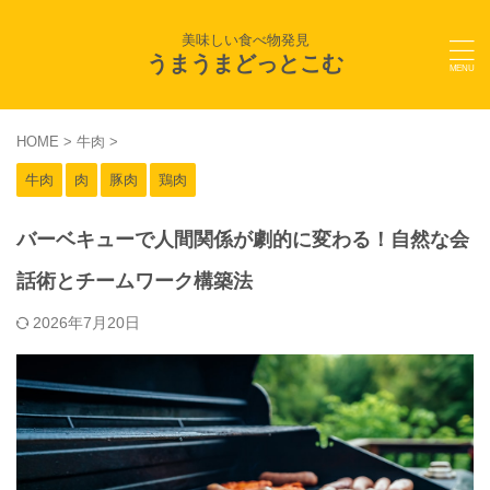
美味しい食べ物発見
うまうまどっとこむ
HOME
>
牛肉
>
牛肉
肉
豚肉
鶏肉
バーベキューで人間関係が劇的に変わる！自然な会
話術とチームワーク構築法
2026年7月20日