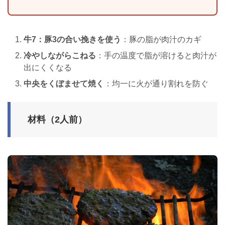
牛7：豚3の合い挽きを使う
：豚の脂が肉汁のカギ
冷やしながらこねる
：手の温度で脂が溶けると肉汁が
出にくくなる
中央をくぼませて焼く
：均一に火が通り割れを防ぐ
材料（2人前）