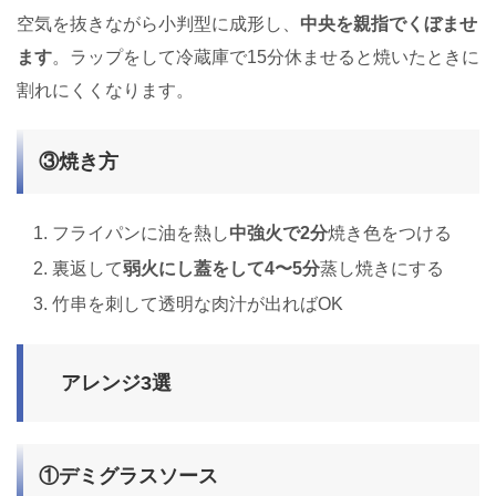
空気を抜きながら小判型に成形し、
中央を親指でくぼませ
ます
。ラップをして冷蔵庫で15分休ませると焼いたときに
割れにくくなります。
③焼き方
フライパンに油を熱し
中強火で2分
焼き色をつける
裏返して
弱火にし蓋をして4〜5分
蒸し焼きにする
竹串を刺して透明な肉汁が出ればOK
アレンジ3選
①デミグラスソース