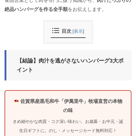
食品営業として肉を専門に扱う知識から、
肉汁たっぷりの
絶品ハンバーグを作る全手順
をお伝えします。
目次
[
表示
]
【結論】肉汁を逃がさないハンバーグ3大ポ
イント
佐賀県産黒毛和牛「伊萬里牛」牧場直営の本物
の味
きめ細やかな肉質・コク深い味わい。お歳暮・お中元・誕
生日ギフトに。のし・メッセージカード無料対応！