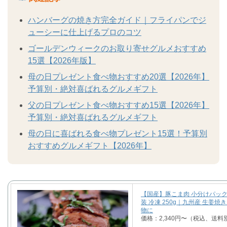
ハンバーグの焼き方完全ガイド｜フライパンでジ
ューシーに仕上げるプロのコツ
ゴールデンウィークのお取り寄せグルメおすすめ
15選【2026年版】
母の日プレゼント食べ物おすすめ20選【2026年】
予算別・絶対喜ばれるグルメギフト
父の日プレゼント食べ物おすすめ15選【2026年】
予算別・絶対喜ばれるグルメギフト
母の日に喜ばれる食べ物プレゼント15選！予算別
おすすめグルメギフト【2026年】
【国産】豚こま肉 小分けパック
装 冷凍 250g｜九州産 生姜焼
物に
価格：2,340円〜（税込、送料