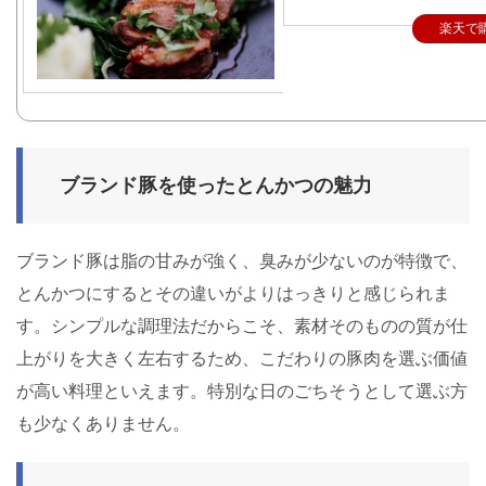
楽天で
ブランド豚を使ったとんかつの魅力
ブランド豚は脂の甘みが強く、臭みが少ないのが特徴で、
とんかつにするとその違いがよりはっきりと感じられま
す。シンプルな調理法だからこそ、素材そのものの質が仕
上がりを大きく左右するため、こだわりの豚肉を選ぶ価値
が高い料理といえます。特別な日のごちそうとして選ぶ方
も少なくありません。