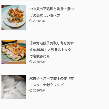
つぶ貝の下処理と刺身・煮つ
けの美味しい食べ方
2026/8/6
冷凍海老餃子お取り寄せおす
すめ2026｜大容量ストック
で宅飲みにも
2026/8/6
水餃子・スープ餃子の作り方
｜スタミナ献立レシピ
2026/8/6