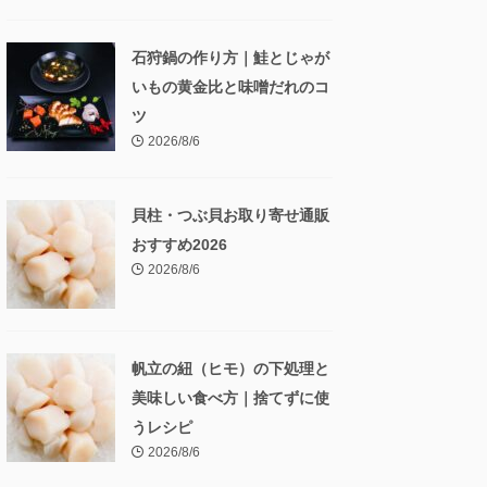
石狩鍋の作り方｜鮭とじゃが
いもの黄金比と味噌だれのコ
ツ
2026/8/6
貝柱・つぶ貝お取り寄せ通販
おすすめ2026
2026/8/6
帆立の紐（ヒモ）の下処理と
美味しい食べ方｜捨てずに使
うレシピ
2026/8/6