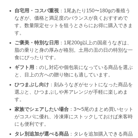
自宅用・コスパ重視
：1尾あたり150〜180gの養殖う
なぎが、価格と満足度のバランスが良くおすすめで
す。数量限定セットを狙うとさらにお得に購入できま
す。
ご褒美・特別な日用
：1尾200g以上の国産うなぎは、
脂の乗りと身の厚みが格別。土用の丑の日の特別な一
食にぴったりです。
ギフト用
：のし対応や個包装になっている商品を選ぶ
と、目上の方への贈り物にも適しています。
ひつまぶし向け
：刻みうなぎがセットになった商品を
選ぶと、ひつまぶしや丼アレンジが手軽に楽しめま
す。
家族でシェアしたい場合
：3〜5尾のまとめ買いセット
がコスパに優れ、冷凍庫にストックしておけば来客時
にも便利です。
タレ別追加が選べる商品
：タレを追加購入できる商品