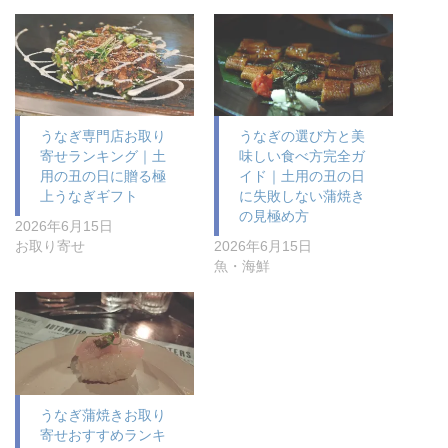
うなぎ専門店お取り
うなぎの選び方と美
寄せランキング｜土
味しい食べ方完全ガ
用の丑の日に贈る極
イド｜土用の丑の日
上うなぎギフト
に失敗しない蒲焼き
の見極め方
2026年6月15日
お取り寄せ
2026年6月15日
魚・海鮮
うなぎ蒲焼きお取り
寄せおすすめランキ