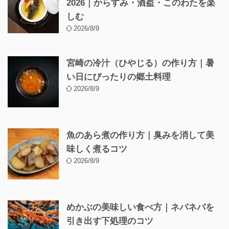
2026｜からすみ・酒盗・このわたを楽
しむ
2026/8/9
宮崎の冷汁（ひやじる）の作り方｜暑
い日にぴったりの郷土料理
2026/8/9
魚のあら煮の作り方｜臭みを消して美
味しく煮るコツ
2026/8/9
めかぶの美味しい食べ方｜ネバネバを
引き出す下処理のコツ