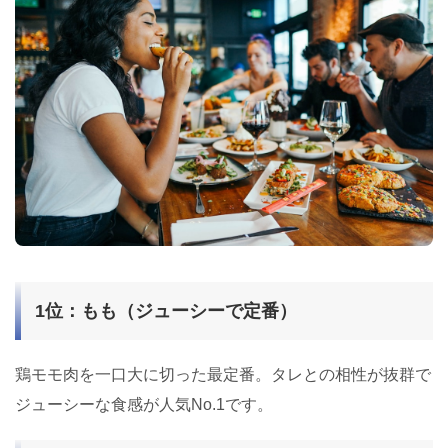
1位：もも（ジューシーで定番）
鶏モモ肉を一口大に切った最定番。タレとの相性が抜群で
ジューシーな食感が人気No.1です。