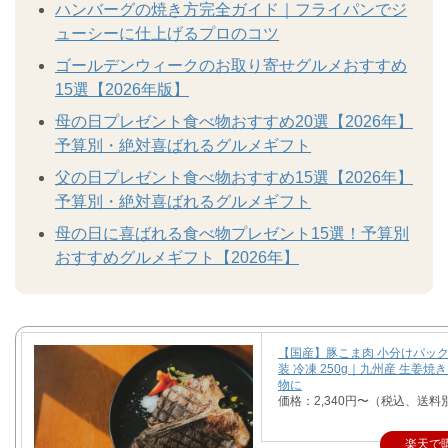
ハンバーグの焼き方完全ガイド｜フライパンでジ
ューシーに仕上げるプロのコツ
ゴールデンウィークのお取り寄せグルメおすすめ
15選【2026年版】
母の日プレゼント食べ物おすすめ20選【2026年】
予算別・絶対喜ばれるグルメギフト
父の日プレゼント食べ物おすすめ15選【2026年】
予算別・絶対喜ばれるグルメギフト
母の日に喜ばれる食べ物プレゼント15選！予算別
おすすめグルメギフト【2026年】
【国産】豚こま肉 小分けパック
装 冷凍 250g｜九州産 生姜焼
物に
価格：2,340円〜（税込、送料
楽天で